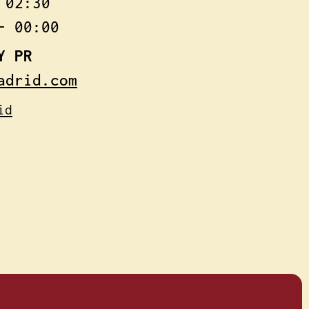
 02:30
– 00:00
Y PR
adrid.com
id